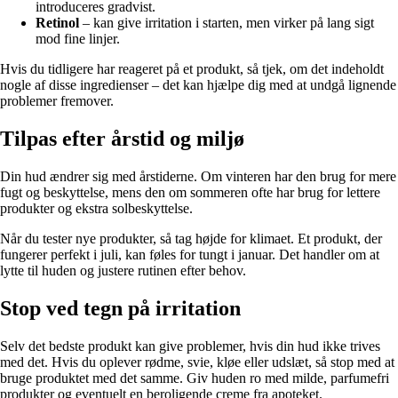
introduceres gradvist.
Retinol
– kan give irritation i starten, men virker på lang sigt
mod fine linjer.
Hvis du tidligere har reageret på et produkt, så tjek, om det indeholdt
nogle af disse ingredienser – det kan hjælpe dig med at undgå lignende
problemer fremover.
Tilpas efter årstid og miljø
Din hud ændrer sig med årstiderne. Om vinteren har den brug for mere
fugt og beskyttelse, mens den om sommeren ofte har brug for lettere
produkter og ekstra solbeskyttelse.
Når du tester nye produkter, så tag højde for klimaet. Et produkt, der
fungerer perfekt i juli, kan føles for tungt i januar. Det handler om at
lytte til huden og justere rutinen efter behov.
Stop ved tegn på irritation
Selv det bedste produkt kan give problemer, hvis din hud ikke trives
med det. Hvis du oplever rødme, svie, kløe eller udslæt, så stop med at
bruge produktet med det samme. Giv huden ro med milde, parfumefri
produkter og eventuelt en beroligende creme fra apoteket.