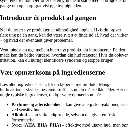
syrer eller retinol. Derfor er det en god idé at starte med at bruge det få
gange om ugen og gradvist øge hyppigheden.
Introducer ét produkt ad gangen
Når du tester nye produkter, er tålmodighed nøglen. Hvis du prøver
flere ting på én gang, kan det være svært at finde ud af, hvad der virker
– og hvad der eventuelt giver problemer.
Vent mindst en uge mellem hvert nyt produkt, du introducerer. På den
måde kan du bedre vurdere, hvordan din hud reagerer. Hvis du oplever
irritation, kan du hurtigt identificere synderen og stoppe brugen.
Vær opmærksom på ingredienserne
Læs altid ingredienslisten, før du køber et nyt produkt. Mange
hudreaktioner skyldes bestemte stoffer, som du måske ikke tåler. Her er
nogle typiske ingredienser, du bør være opmærksom på:
Parfume og æteriske olier
– kan give allergiske reaktioner, især
ved sensitiv hud.
Alkohol
– kan virke udtørrende, selvom det giver en frisk
fornemmelse.
Syrer (AHA, BHA, PHA)
– effektive mod ujævn hud, men bør