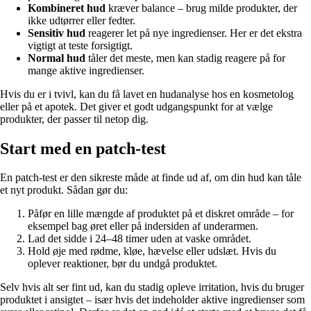
Kombineret hud
kræver balance – brug milde produkter, der
ikke udtørrer eller fedter.
Sensitiv hud
reagerer let på nye ingredienser. Her er det ekstra
vigtigt at teste forsigtigt.
Normal hud
tåler det meste, men kan stadig reagere på for
mange aktive ingredienser.
Hvis du er i tvivl, kan du få lavet en hudanalyse hos en kosmetolog
eller på et apotek. Det giver et godt udgangspunkt for at vælge
produkter, der passer til netop dig.
Start med en patch-test
En patch-test er den sikreste måde at finde ud af, om din hud kan tåle
et nyt produkt. Sådan gør du:
Påfør en lille mængde af produktet på et diskret område – for
eksempel bag øret eller på indersiden af underarmen.
Lad det sidde i 24–48 timer uden at vaske området.
Hold øje med rødme, kløe, hævelse eller udslæt. Hvis du
oplever reaktioner, bør du undgå produktet.
Selv hvis alt ser fint ud, kan du stadig opleve irritation, hvis du bruger
produktet i ansigtet – især hvis det indeholder aktive ingredienser som