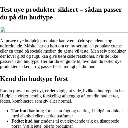
Test nye produkter sikkert – sådan passer
du på din hudtype
At prøve nye hudplejeprodukter kan være både spændende og
udfordrende. Måske har du hørt om en ny serum, en populær creme
eller en trend på sociale medier, du gerne vil teste. Men selv produkter,
der lover glød og fugt, kan give uønskede reaktioner, hvis de ikke
passer til din hudtype. Her får du en guide til, hvordan du tester nye
produkter sikkert – og passer bedst muligt på din hud.
Kend din hudtype først
Før du prøver noget nyt, er det vigtigt at vide, hvilken hudtype du har.
Hudpleje virker nemlig forskelligt afhængigt af, om din hud er tør,
fedtet, kombineret, sensitiv eller normal.
Tør hud
har brug for ekstra fugt og næring. Undgå produkter
med alkohol eller stærke parfumer.
Fedtet hud
har tendens til overskydende talg og tilstoppede
porer. Vælg lette, oliefri produkter.