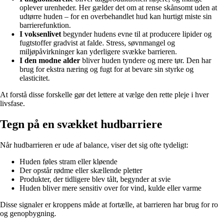
oplever urenheder. Her gælder det om at rense skånsomt uden at
udtørre huden – for en overbehandlet hud kan hurtigt miste sin
barrierefunktion.
I voksenlivet
begynder hudens evne til at producere lipider og
fugtstoffer gradvist at falde. Stress, søvnmangel og
miljøpåvirkninger kan yderligere svække barrieren.
I den modne alder
bliver huden tyndere og mere tør. Den har
brug for ekstra næring og fugt for at bevare sin styrke og
elasticitet.
At forstå disse forskelle gør det lettere at vælge den rette pleje i hver
livsfase.
Tegn på en svækket hudbarriere
Når hudbarrieren er ude af balance, viser det sig ofte tydeligt:
Huden føles stram eller kløende
Der opstår rødme eller skællende pletter
Produkter, der tidligere blev tålt, begynder at svie
Huden bliver mere sensitiv over for vind, kulde eller varme
Disse signaler er kroppens måde at fortælle, at barrieren har brug for ro
og genopbygning.