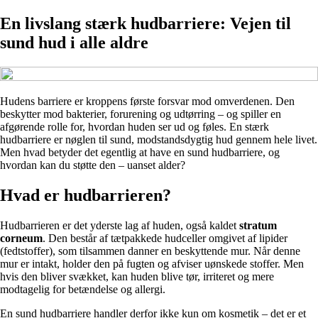
En livslang stærk hudbarriere: Vejen til
sund hud i alle aldre
Hudens barriere er kroppens første forsvar mod omverdenen. Den
beskytter mod bakterier, forurening og udtørring – og spiller en
afgørende rolle for, hvordan huden ser ud og føles. En stærk
hudbarriere er nøglen til sund, modstandsdygtig hud gennem hele livet.
Men hvad betyder det egentlig at have en sund hudbarriere, og
hvordan kan du støtte den – uanset alder?
Hvad er hudbarrieren?
Hudbarrieren er det yderste lag af huden, også kaldet
stratum
corneum
. Den består af tætpakkede hudceller omgivet af lipider
(fedtstoffer), som tilsammen danner en beskyttende mur. Når denne
mur er intakt, holder den på fugten og afviser uønskede stoffer. Men
hvis den bliver svækket, kan huden blive tør, irriteret og mere
modtagelig for betændelse og allergi.
En sund hudbarriere handler derfor ikke kun om kosmetik – det er et