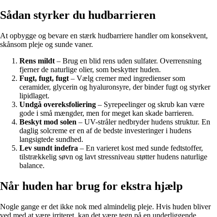
Sådan styrker du hudbarrieren
At opbygge og bevare en stærk hudbarriere handler om konsekvent,
skånsom pleje og sunde vaner.
Rens mildt
– Brug en blid rens uden sulfater. Overrensning
fjerner de naturlige olier, som beskytter huden.
Fugt, fugt, fugt
– Vælg cremer med ingredienser som
ceramider, glycerin og hyaluronsyre, der binder fugt og styrker
lipidlaget.
Undgå overeksfoliering
– Syrepeelinger og skrub kan være
gode i små mængder, men for meget kan skade barrieren.
Beskyt mod solen
– UV-stråler nedbryder hudens struktur. En
daglig solcreme er en af de bedste investeringer i hudens
langsigtede sundhed.
Lev sundt indefra
– En varieret kost med sunde fedtstoffer,
tilstrækkelig søvn og lavt stressniveau støtter hudens naturlige
balance.
Når huden har brug for ekstra hjælp
Nogle gange er det ikke nok med almindelig pleje. Hvis huden bliver
ved med at være irriteret, kan det være tegn på en underliggende