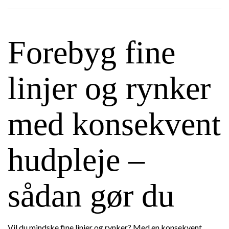
Forebyg fine
linjer og rynker
med konsekvent
hudpleje –
sådan gør du
Vil du mindske fine linjer og rynker? Med en konsekvent