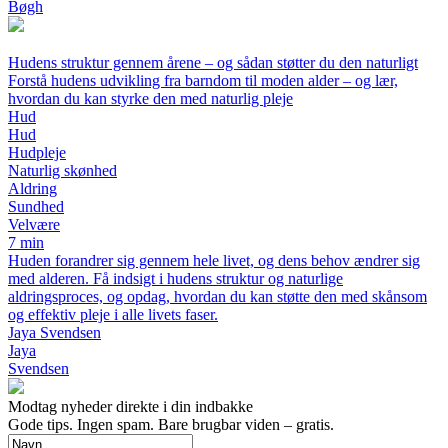
Bøgh
Hudens struktur gennem årene – og sådan støtter du den naturligt
Forstå hudens udvikling fra barndom til moden alder – og lær,
hvordan du kan styrke den med naturlig pleje
Hud
Hud
Hudpleje
Naturlig skønhed
Aldring
Sundhed
Velvære
7 min
Huden forandrer sig gennem hele livet, og dens behov ændrer sig
med alderen. Få indsigt i hudens struktur og naturlige
aldringsproces, og opdag, hvordan du kan støtte den med skånsom
og effektiv pleje i alle livets faser.
Jaya Svendsen
Jaya
Svendsen
Modtag nyheder direkte i din indbakke
Gode tips. Ingen spam. Bare brugbar viden – gratis.