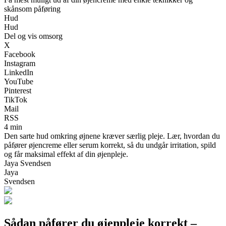
skånsom påføring
Hud
Hud
Del og vis omsorg
X
Facebook
Instagram
LinkedIn
YouTube
Pinterest
TikTok
Mail
RSS
4 min
Den sarte hud omkring øjnene kræver særlig pleje. Lær, hvordan du
påfører øjencreme eller serum korrekt, så du undgår irritation, spild
og får maksimal effekt af din øjenpleje.
Jaya Svendsen
Jaya
Svendsen
Sådan påfører du øjenpleje korrekt –