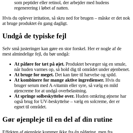
som peptider eller retinol, der arbejder med hudens
regenerering i løbet af natten.
Hvis du oplever irritation, så skru ned for brugen – måske er det nok
at bruge produktet én gang dagligt.
Undgå de typiske fejl
Selv små justeringer kan gøre en stor forskel. Her er nogle af de
mest almindelige fejl, du bør undgå:
At påføre for tæt på øjet.
Produktet bevæger sig en smule,
når huden varmes op, så hold dig til området under øjenbenet.
At bruge for meget.
Det kan føre til hævelse og spild.
At kombinere for mange aktive ingredienser.
Hvis du
bruger serum med A-vitamin eller syre, så vælg en mild
øjencreme for at undgå overbelastning.
At springe solbeskyttelse over.
Huden omkring øjnene har
også brug for UV-beskyttelse – vælg en solcreme, der er
egnet til området.
Gør øjenpleje til en del af din rutine
Effekten af øjenpleje kommer ikke fra én påføring, men fra