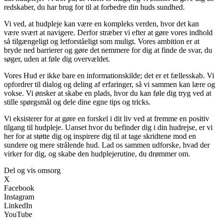
redskaber, du har brug for til at forbedre din huds sundhed.
Vi ved, at hudpleje kan være en kompleks verden, hvor det kan
være svært at navigere. Derfor stræber vi efter at gøre vores indhold
så tilgængeligt og letforståeligt som muligt. Vores ambition er at
bryde ned barrierer og gøre det nemmere for dig at finde de svar, du
søger, uden at føle dig overvældet.
Vores Hud er ikke bare en informationskilde; det er et fællesskab. Vi
opfordrer til dialog og deling af erfaringer, så vi sammen kan lære og
vokse. Vi ønsker at skabe en plads, hvor du kan føle dig tryg ved at
stille spørgsmål og dele dine egne tips og tricks.
Vi eksisterer for at gøre en forskel i dit liv ved at fremme en positiv
tilgang til hudpleje. Uanset hvor du befinder dig i din hudrejse, er vi
her for at støtte dig og inspirere dig til at tage skridtene mod en
sundere og mere strålende hud. Lad os sammen udforske, hvad der
virker for dig, og skabe den hudplejerutine, du drømmer om.
Del og vis omsorg
X
Facebook
Instagram
LinkedIn
YouTube