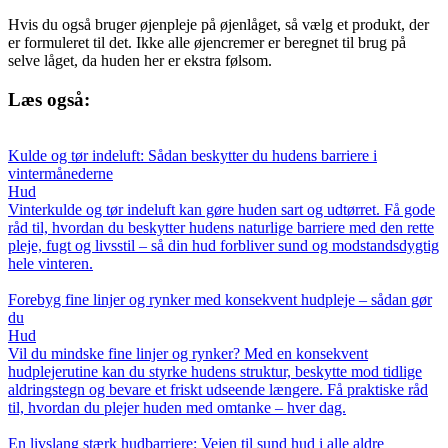
Hvis du også bruger øjenpleje på øjenlåget, så vælg et produkt, der
er formuleret til det. Ikke alle øjencremer er beregnet til brug på
selve låget, da huden her er ekstra følsom.
Læs også:
Kulde og tør indeluft: Sådan beskytter du hudens barriere i
vintermånederne
Hud
Vinterkulde og tør indeluft kan gøre huden sart og udtørret. Få gode
råd til, hvordan du beskytter hudens naturlige barriere med den rette
pleje, fugt og livsstil – så din hud forbliver sund og modstandsdygtig
hele vinteren.
Forebyg fine linjer og rynker med konsekvent hudpleje – sådan gør
du
Hud
Vil du mindske fine linjer og rynker? Med en konsekvent
hudplejerutine kan du styrke hudens struktur, beskytte mod tidlige
aldringstegn og bevare et friskt udseende længere. Få praktiske råd
til, hvordan du plejer huden med omtanke – hver dag.
En livslang stærk hudbarriere: Vejen til sund hud i alle aldre