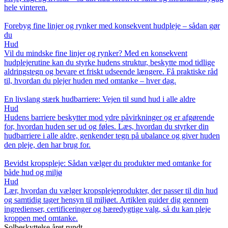
hele vinteren.
Forebyg fine linjer og rynker med konsekvent hudpleje – sådan gør
du
Hud
Vil du mindske fine linjer og rynker? Med en konsekvent
hudplejerutine kan du styrke hudens struktur, beskytte mod tidlige
aldringstegn og bevare et friskt udseende længere. Få praktiske råd
til, hvordan du plejer huden med omtanke – hver dag.
En livslang stærk hudbarriere: Vejen til sund hud i alle aldre
Hud
Hudens barriere beskytter mod ydre påvirkninger og er afgørende
for, hvordan huden ser ud og føles. Læs, hvordan du styrker din
hudbarriere i alle aldre, genkender tegn på ubalance og giver huden
den pleje, den har brug for.
Bevidst kropspleje: Sådan vælger du produkter med omtanke for
både hud og miljø
Hud
Lær, hvordan du vælger kropsplejeprodukter, der passer til din hud
og samtidig tager hensyn til miljøet. Artiklen guider dig gennem
ingredienser, certificeringer og bæredygtige valg, så du kan pleje
kroppen med omtanke.
Solbeskyttelse året rundt