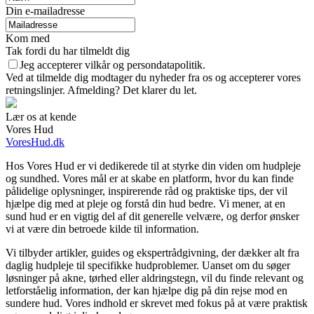
Din e-mailadresse
Kom med
Tak fordi du har tilmeldt dig
Jeg accepterer vilkår og persondatapolitik.
Ved at tilmelde dig modtager du nyheder fra os og accepterer vores
retningslinjer. Afmelding? Det klarer du let.
Lær os at kende
Vores Hud
VoresHud.dk
Hos Vores Hud er vi dedikerede til at styrke din viden om hudpleje
og sundhed. Vores mål er at skabe en platform, hvor du kan finde
pålidelige oplysninger, inspirerende råd og praktiske tips, der vil
hjælpe dig med at pleje og forstå din hud bedre. Vi mener, at en
sund hud er en vigtig del af dit generelle velvære, og derfor ønsker
vi at være din betroede kilde til information.
Vi tilbyder artikler, guides og ekspertrådgivning, der dækker alt fra
daglig hudpleje til specifikke hudproblemer. Uanset om du søger
løsninger på akne, tørhed eller aldringstegn, vil du finde relevant og
letforståelig information, der kan hjælpe dig på din rejse mod en
sundere hud. Vores indhold er skrevet med fokus på at være praktisk