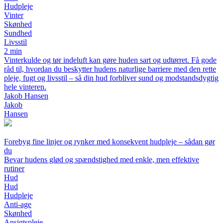
Hudpleje
Vinter
Skønhed
Sundhed
Livsstil
2 min
Vinterkulde og tør indeluft kan gøre huden sart og udtørret. Få gode
råd til, hvordan du beskytter hudens naturlige barriere med den rette
pleje, fugt og livsstil – så din hud forbliver sund og modstandsdygtig
hele vinteren.
Jakob Hansen
Jakob
Hansen
Forebyg fine linjer og rynker med konsekvent hudpleje – sådan gør
du
Bevar hudens glød og spændstighed med enkle, men effektive
rutiner
Hud
Hud
Hudpleje
Anti-age
Skønhed
Ansigtspleje