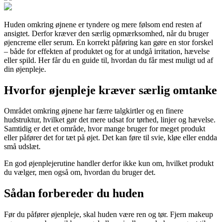
Huden omkring øjnene er tyndere og mere følsom end resten af
ansigtet. Derfor kræver den særlig opmærksomhed, når du bruger
øjencreme eller serum. En korrekt påføring kan gøre en stor forskel
– både for effekten af produktet og for at undgå irritation, hævelse
eller spild. Her får du en guide til, hvordan du får mest muligt ud af
din øjenpleje.
Hvorfor øjenpleje kræver særlig omtanke
Området omkring øjnene har færre talgkirtler og en finere
hudstruktur, hvilket gør det mere udsat for tørhed, linjer og hævelse.
Samtidig er det et område, hvor mange bruger for meget produkt
eller påfører det for tæt på øjet. Det kan føre til svie, kløe eller endda
små udslæt.
En god øjenplejerutine handler derfor ikke kun om, hvilket produkt
du vælger, men også om, hvordan du bruger det.
Sådan forbereder du huden
Før du påfører øjenpleje, skal huden være ren og tør. Fjern makeup