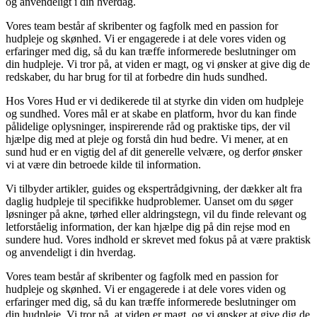
og anvendeligt i din hverdag.
Vores team består af skribenter og fagfolk med en passion for
hudpleje og skønhed. Vi er engagerede i at dele vores viden og
erfaringer med dig, så du kan træffe informerede beslutninger om
din hudpleje. Vi tror på, at viden er magt, og vi ønsker at give dig de
redskaber, du har brug for til at forbedre din huds sundhed.
Hos Vores Hud er vi dedikerede til at styrke din viden om hudpleje
og sundhed. Vores mål er at skabe en platform, hvor du kan finde
pålidelige oplysninger, inspirerende råd og praktiske tips, der vil
hjælpe dig med at pleje og forstå din hud bedre. Vi mener, at en
sund hud er en vigtig del af dit generelle velvære, og derfor ønsker
vi at være din betroede kilde til information.
Vi tilbyder artikler, guides og ekspertrådgivning, der dækker alt fra
daglig hudpleje til specifikke hudproblemer. Uanset om du søger
løsninger på akne, tørhed eller aldringstegn, vil du finde relevant og
letforståelig information, der kan hjælpe dig på din rejse mod en
sundere hud. Vores indhold er skrevet med fokus på at være praktisk
og anvendeligt i din hverdag.
Vores team består af skribenter og fagfolk med en passion for
hudpleje og skønhed. Vi er engagerede i at dele vores viden og
erfaringer med dig, så du kan træffe informerede beslutninger om
din hudpleje. Vi tror på, at viden er magt, og vi ønsker at give dig de