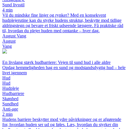
Sund livsstil
4 min
Vil du mindske fine linjer og rynker? Med en konsekvent
hudplejerutine kan du styrke hudens struktur, beskytte mod tidlige
aldringstegn og bevare et friskt udseende længere. Få praktiske råd
til, hvordan du plejer huden med omtanke – hver dag.
August Vang
August
Vang
En livslang stærk hudbarriere: Vejen til sund hud i alle aldre
Opdag hemmeligheden bag en sund og modstandsdygtig hud – hele
livet igennem
Hud
Hud
Hudpleje
Hudbarriere
Skønhed
Sundhed
Anti-age
2 min
Hudens barriere beskytter mod ydre påvirkninger og er afgørende
for, hvordan huden ser ud og føles. Læs, hvordan du styrker din