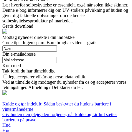
Lær hvorfor solbeskyttelse er essentielt, også når solen ikke skinner.
Denne e-bog informerer dig om UV-strålers påvirkning af huden og
giver dig faktuelle oplysninger om de bedste
solbeskyttelsesprodukter på markedet.
Gratis download
Modtag nyheder direkte i din indbakke
Gode tips. Ingen spam. Bare brugbar viden – gratis.
Din e-mailadresse
Kom med
Tak fordi du har tilmeldt dig
Jeg accepterer vilkår og persondatapolitik.
Ved at tilmelde dig modtager du nyheder fra os og accepterer vores
retningslinjer. Afmelding? Det klarer du let.
Kulde og tør indeluft: Sådan beskytter du hudens barriere i
vintermånederne
Giv huden den pleje, den fortjener, når kulde og tør luft sætter
barrieren på prøve
Hud
Hud