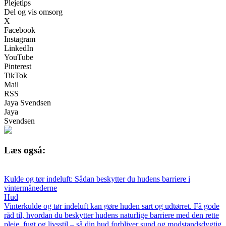
Plejetips
Del og vis omsorg
X
Facebook
Instagram
LinkedIn
YouTube
Pinterest
TikTok
Mail
RSS
Jaya Svendsen
Jaya
Svendsen
Læs også:
Kulde og tør indeluft: Sådan beskytter du hudens barriere i
vintermånederne
Hud
Vinterkulde og tør indeluft kan gøre huden sart og udtørret. Få gode
råd til, hvordan du beskytter hudens naturlige barriere med den rette
pleje, fugt og livsstil – så din hud forbliver sund og modstandsdygtig