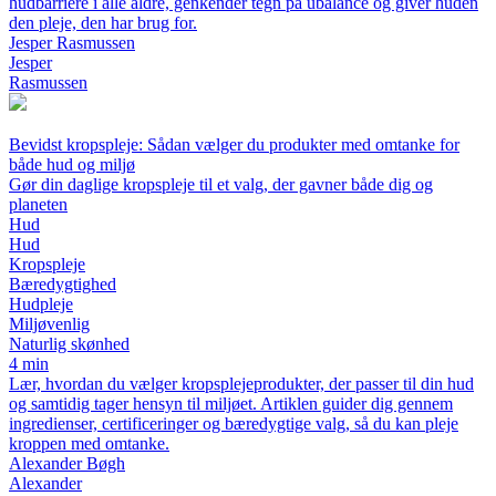
hudbarriere i alle aldre, genkender tegn på ubalance og giver huden
den pleje, den har brug for.
Jesper Rasmussen
Jesper
Rasmussen
Bevidst kropspleje: Sådan vælger du produkter med omtanke for
både hud og miljø
Gør din daglige kropspleje til et valg, der gavner både dig og
planeten
Hud
Hud
Kropspleje
Bæredygtighed
Hudpleje
Miljøvenlig
Naturlig skønhed
4 min
Lær, hvordan du vælger kropsplejeprodukter, der passer til din hud
og samtidig tager hensyn til miljøet. Artiklen guider dig gennem
ingredienser, certificeringer og bæredygtige valg, så du kan pleje
kroppen med omtanke.
Alexander Bøgh
Alexander