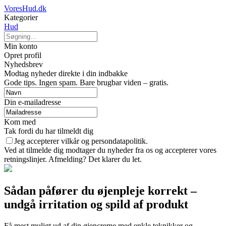
VoresHud.dk
Kategorier
Hud
Min konto
Opret profil
Nyhedsbrev
Modtag nyheder direkte i din indbakke
Gode tips. Ingen spam. Bare brugbar viden – gratis.
Din e-mailadresse
Kom med
Tak fordi du har tilmeldt dig
Jeg accepterer vilkår og persondatapolitik.
Ved at tilmelde dig modtager du nyheder fra os og accepterer vores
retningslinjer. Afmelding? Det klarer du let.
Sådan påfører du øjenpleje korrekt –
undgå irritation og spild af produkt
Få mest muligt ud af din øjencreme med enkle teknikker og