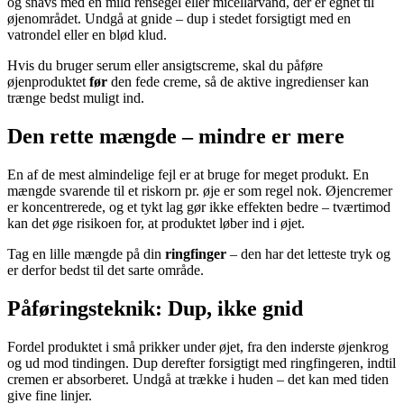
og snavs med en mild rensegel eller micellarvand, der er egnet til
øjenområdet. Undgå at gnide – dup i stedet forsigtigt med en
vatrondel eller en blød klud.
Hvis du bruger serum eller ansigtscreme, skal du påføre
øjenproduktet
før
den fede creme, så de aktive ingredienser kan
trænge bedst muligt ind.
Den rette mængde – mindre er mere
En af de mest almindelige fejl er at bruge for meget produkt. En
mængde svarende til et riskorn pr. øje er som regel nok. Øjencremer
er koncentrerede, og et tykt lag gør ikke effekten bedre – tværtimod
kan det øge risikoen for, at produktet løber ind i øjet.
Tag en lille mængde på din
ringfinger
– den har det letteste tryk og
er derfor bedst til det sarte område.
Påføringsteknik: Dup, ikke gnid
Fordel produktet i små prikker under øjet, fra den inderste øjenkrog
og ud mod tindingen. Dup derefter forsigtigt med ringfingeren, indtil
cremen er absorberet. Undgå at trække i huden – det kan med tiden
give fine linjer.