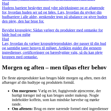
Hud
Hudens barriere beskytter mod ydre påvirkninger og er afgørende
for, hvordan huden ser ud og føles. Læs, hvordan du styrker din
hudbarriere i alle aldre, genkender tegn på ubalance og giver huden
den pleje, den har brug for.
Bevidst kropspleje: Sådan vælger du produkter med omtanke for
både hud og miljø
Hud
Lær, hvordan du vælger kropsplejeprodukter, der passer til din hud
og samtidig tager hensyn til miljøet. Artiklen guider dig gennem
ingredienser, certificeringer og bæredygtige valg, så du kan pleje
kroppen med omtanke.
Morgen og aften – men tilpas efter behov
De fleste øjenprodukter kan bruges både morgen og aften, men det
afhænger af din hudtype og produktets formål.
Om morgenen:
Vælg en let, fugtgivende øjencreme, der
hurtigt trænger ind og kan bruges under makeup. Nogle
indeholder koffein, som kan mindske hævelse og mørke
rande.
Om aftenen:
Brug en mere nærende formel med ingredienser